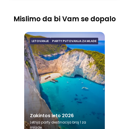
Mislimo da bi Vam se dopalo
LETOVANJE
PARTY PUTOVANJA ZA MLADE
Zakintos leto 2026
Avgust
15.08.2026. - 26.08.2026.
24.08.2026. - 04.09.2026.
Pogledaj ponudu
Zakintos leto 2026
Letnja party destinacija broj 1 za
mlade.