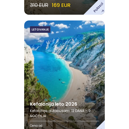
Polasci
310 EUR
169 EUR
s
LETOVANJE
Kefalonija leto 2026
Avgust
12.08.2026. - 23.08.2026.
21.08.2026. - 01.09.2026.
30.08.2026. - 10.09.2026.
Septembar
08.09.2026. - 19.09.2026.
Pogledaj ponudu
Kefalonija leto 2026
Kefalonija autobusom: 12 DANA – 9
NOĆENJA
Cena od