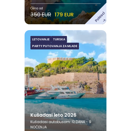
Cena od
Polasci
350 EUR
179 EUR
s
LETOVANJE
TURSKA
Kušadasi leto 2026
PARTY PUTOVANJA ZA MLADE
Avgust
09.08.2026. - 20.08.2026.
18.08.2026. - 29.08.2026.
Pogledaj ponudu
Kušadasi leto 2026
Kušadasi autobusom: 12 DANA - 9
NOĆENJA