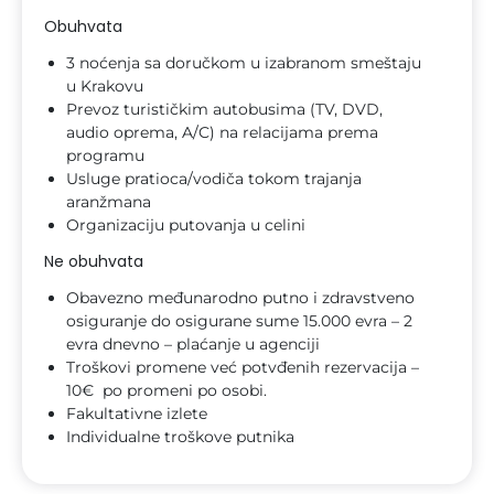
Obuhvata
3 noćenja sa doručkom u izabranom smeštaju
u Krakovu
Prevoz turističkim autobusima (TV, DVD,
audio oprema, A/C) na relacijama prema
programu
Usluge pratioca/vodiča tokom trajanja
aranžmana
Organizaciju putovanja u celini
Ne obuhvata
Obavezno međunarodno putno i zdravstveno
osiguranje do osigurane sume 15.000 evra – 2
evra dnevno – plaćanje u agenciji
Troškovi promene već potvđenih rezervacija –
10€ po promeni po osobi.
Fakultativne izlete
Individualne troškove putnika