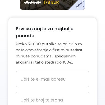
Polasci
360 EUR
179 EUR
s
Prvi saznajte za najbolje
ponude
Preko 30.000 putnika se prijavilo za
naša obaveštenja o first minute/last
minute ponudama i specijalnim
akcijama i tako štedi i do 100€.