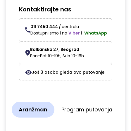
Kontaktirajte nas
011 7450 444 /
centrala
Dostupni smo i na
Viber
i
WhatsApp
Balkanska 27, Beograd
Pon-Pet 10-19h, Sub 10-16h
Još
3
osoba gleda ovo putovanje
Aranžman
Program putovanja
P