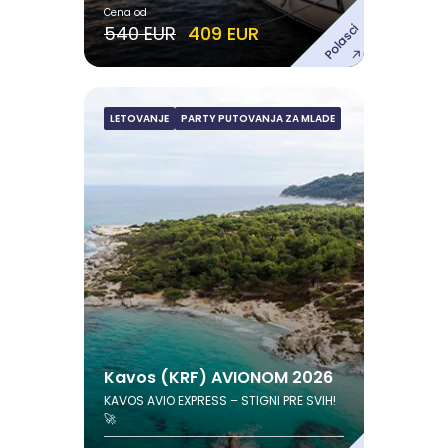
Cena od
Polasci
540 EUR
409 EUR
s
LETOVANJE
PARTY PUTOVANJA ZA MLADE
Kavos (KRF) AVIONOM
2026
Avgust
13.08.2026. - 20.08.2026.
Pogledaj ponudu
Kavos (KRF) AVIONOM 2026
KAVOS AVIO EXPRESS – STIGNI PRE SVIH!
🚀