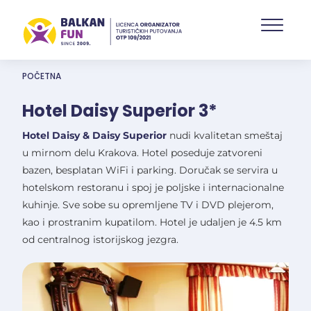
Skip
to
main
content
POČETNA
Hotel Daisy Superior 3*
Hotel Daisy & Daisy Superior
nudi kvalitetan smeštaj
u mirnom delu Krakova. Hotel poseduje zatvoreni
bazen, besplatan WiFi i parking. Doručak se servira u
hotelskom restoranu i spoj je poljske i internacionalne
kuhinje. Sve sobe su opremljene TV i DVD plejerom,
kao i prostranim kupatilom. Hotel je udaljen je 4.5 km
od centralnog istorijskog jezgra.