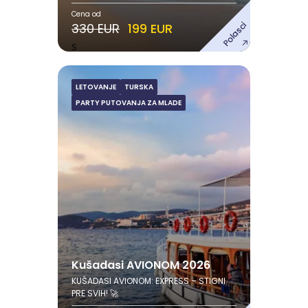
Cena od
Polasci
330 EUR
199 EUR
s
LETOVANJE
TURSKA
Kušadasi AVIONOM 2026
PARTY PUTOVANJA ZA MLADE
Avgust
05.08.2026. - 12.08.2026.
08.08.2026. - 15.08.2026.
12.08.2026. - 19.08.2026.
15.08.2026. - 22.08.2026.
Pogledaj ponudu
Kušadasi AVIONOM 2026
KUŠADASI AVIONOM: EXPRESS – STIGNI
PRE SVIH! 🚀