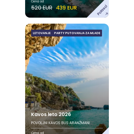
Cena od
Polasci
520 EUR
439 EUR
s
LETOVANJE
PARTY PUTOVANJA ZA MLADE
Kavos leto 2026
Avgust
12.08.2026. - 21.08.2026.
19.08.2026. - 28.08.2026.
Pogledaj ponudu
Kavos leto 2026
POVOLJNI KAVOS BUS ARANŽMANI
Cena od