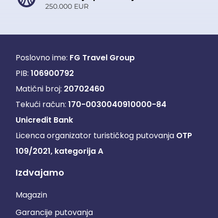
250.000 EUR
Poslovno ime:
FG Travel Group
PIB:
106900792
Matični broj:
20702460
Tekući račun:
170-0030040910000-84
Unicredit Bank
Licenca organizator turističkog putovanja
OTP
109/2021, kategorija A
Izdvajamo
Magazin
Garancije putovanja