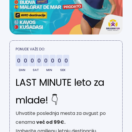
PONUDE VAŽE DO:
0
0
0
0
0
0
0
0
DAN
SAT
MIN
SEK
LAST MINUTE leto za
mlade! 👇
Uhvatite poslednja mesta za avgust po
cenama
već od 99€.
Izaberite omiljenu letnju destinaciju,