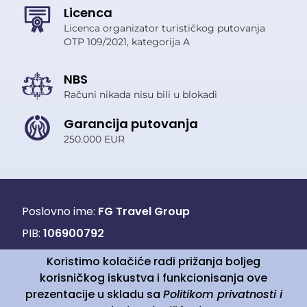
Licenca
Licenca organizator turističkog putovanja
OTP 109/2021, kategorija A
NBS
Računi nikada nisu bili u blokadi
Garancija putovanja
250.000 EUR
Poslovno ime:
FG Travel Group
PIB:
106900792
Matični broj:
20702460
Koristimo kolačiće radi prižanja boljeg
Tekući račun:
170-0030040910000-84
korisničkog iskustva i funkcionisanja ove
prezentacije u skladu sa
Politikom privatnosti i
Unicredit Bank