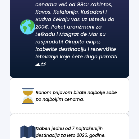
cenama već od 99€! Zakintos,
Kavos, Kefalonija, Kušadasi i
Budva čekaju vas uz uštedu do
200€. Paket aranžmani za
Lefkadu i Malgrat de Mar su
rasprodati! Okupite ekipu,
izaberite destinaciju i rezervišite
letovanje koje ćete dugo pamtiti
🌊😎
Ranom prijavom birate najbolje sobe
po najboljim cenama.
Izaberi jednu od 7 najtraženijih
destinacija za leto 2026. godine.