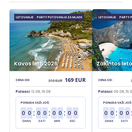
LETOVANJE
PARTY PUTOVANJA ZA MLADE
LETOVANJE
PARTY 
Kavos leto 2026
Zakintos let
169 EUR
CENA OD:
CENA OD:
310 EUR
Polasci:
12.08, 19.08
Polasci:
06.08, 15.
PONUDA VAŽI JOŠ:
PONUDA VAŽI JOŠ
:
:
:
:
0
0
0
0
0
0
0
0
0
0
0
0
DANA
SATI
MIN
SEC
DANA
SATI