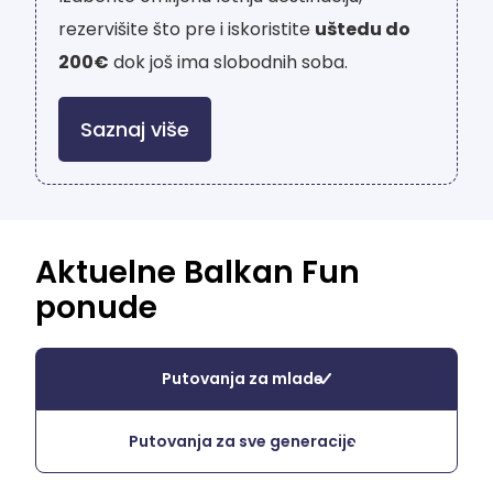
rezervišite što pre i iskoristite
uštedu do
200€
dok još ima slobodnih soba.
Saznaj više
Aktuelne Balkan Fun
ponude
Putovanja za mlade
Putovanja za sve generacije