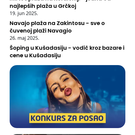
najlepših plaža u Grčkoj
19. jun 2025.
Navajo plaža na Zakintosu - sve o
čuvenoj plaži Navagio
26. maj 2025.
Šoping u Kušadasiju - vodič kroz bazare i
cene u Kušadasiju