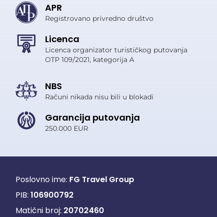
APR
Registrovano privredno društvo
Licenca
Licenca organizator turističkog putovanja
OTP 109/2021, kategorija A
NBS
Računi nikada nisu bili u blokadi
Garancija putovanja
250.000 EUR
Poslovno ime:
FG Travel Group
PIB:
106900792
Matični broj:
20702460