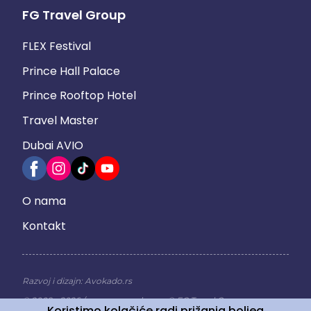
FG Travel Group
FLEX Festival
Prince Hall Palace
Prince Rooftop Hotel
Travel Master
Dubai AVIO
Footer
O nama
Right
Kontakt
Menu
Razvoj i dizajn:
Avokado.rs
© 2009 - 2026 / sva prava zadrzana © FG Travel Group
Koristimo kolačiće radi prižanja boljeg