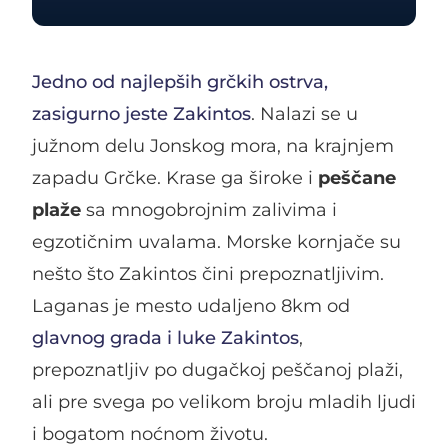
Jedno od najlepših grčkih ostrva,
zasigurno jeste Zakintos
. Nalazi se u
južnom delu Jonskog mora, na krajnjem
zapadu Grčke. Krase ga široke i
peščane
plaže
sa mnogobrojnim zalivima i
egzotičnim uvalama. Morske kornjače su
nešto što Zakintos čini prepoznatljivim.
Laganas je mesto udaljeno 8km od
glavnog grada i luke Zakintos
,
prepoznatljiv po dugačkoj peščanoj plaži,
ali pre svega po velikom broju mladih ljudi
i bogatom noćnom životu.