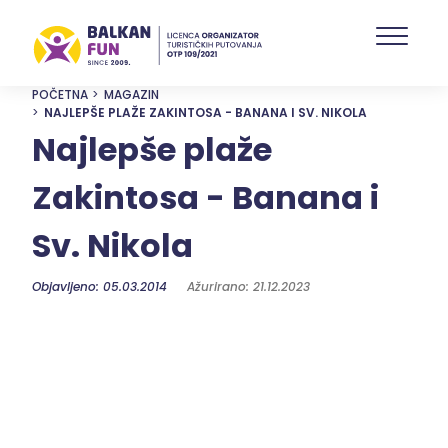
Skip
to
main
content
POČETNA
MAGAZIN
NAJLEPŠE PLAŽE ZAKINTOSA - BANANA I SV. NIKOLA
Najlepše plaže
Zakintosa - Banana i
Sv. Nikola
Objavljeno: 05.03.2014
Ažurirano: 21.12.2023