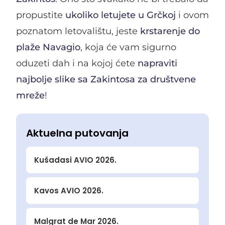
propustite
ukoliko letujete u Grčkoj
i ovom
poznatom letovalištu, jeste
krstarenje do
plaže Navagio
, koja će vam sigurno
oduzeti dah i na kojoj ćete
napraviti
najbolje slike sa Zakintosa za društvene
mreže
!
Aktuelna putovanja
Kušadasi AVIO 2026.
Kavos AVIO 2026.
Malgrat de Mar 2026.