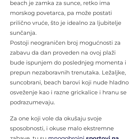
beach je zamka za sunce, retko ima
morskog povetarca, pa može postati
prilično vruće, što je idealno za ljubitelje
sunčanja.
Postoji neograničen broj mogućnosti za
zabavu da dan proveden na ovoj plaži
bude ispunjem do poslednjeg momenta i
prepun nezaboravnih trenutaka. Ležaljke,
suncobrani, beach barovi koji nude hladno
osveženje kao i razne grickalice i hranu se
podrazumevaju.
Za one koji vole da okušaju svoje
sposobnosti, i okuse malo ekstremne
zabave, tu su
mnogobrojni
sportovi na