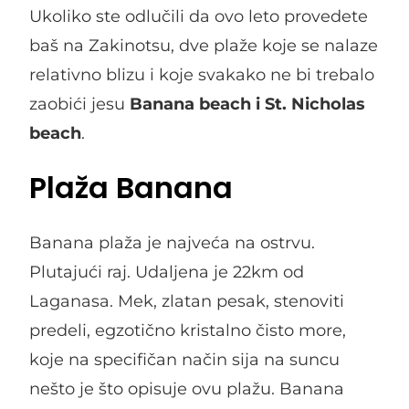
Ukoliko ste odlučili da ovo leto provedete
baš na Zakinotsu, dve plaže koje se nalaze
relativno blizu i koje svakako ne bi trebalo
zaobići jesu
Banana beach i St. Nicholas
beach
.
Plaža Banana
Banana plaža je najveća na ostrvu.
Plutajući raj. Udaljena je 22km od
Laganasa. Mek, zlatan pesak, stenoviti
predeli, egzotično kristalno čisto more,
koje na specifičan način sija na suncu
nešto je što opisuje ovu plažu. Banana