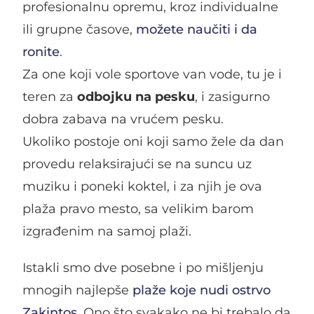
profesionalnu opremu, kroz individualne
ili grupne časove,
možete naučiti i da
ronite
.
Za one koji vole sportove van vode, tu je i
teren za
odbojku na pesku
, i zasigurno
dobra zabava na vrućem pesku.
Ukoliko postoje oni koji samo žele da dan
provedu relaksirajući se na suncu uz
muziku i poneki koktel, i za njih je ova
plaža pravo mesto, sa velikim barom
izgrađenim na samoj plaži.
Istakli smo dve posebne i po mišljenju
mnogih najlepše
plaže koje nudi ostrvo
Zakintos
. Ono što svakako ne bi trebalo da