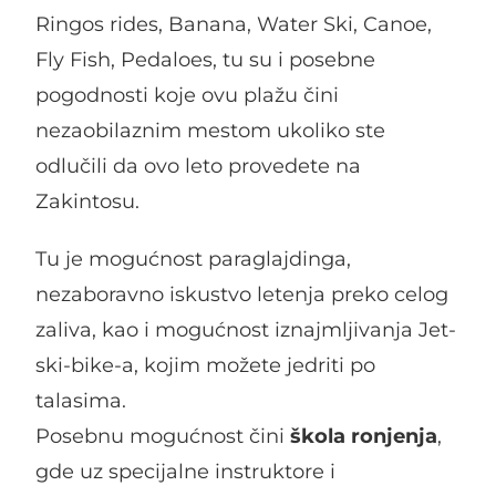
Ringos rides, Banana, Water Ski, Canoe,
Fly Fish, Pedaloes, tu su i posebne
pogodnosti koje ovu plažu čini
nezaobilaznim mestom ukoliko ste
odlučili da ovo leto provedete na
Zakintosu.
Tu je mogućnost paraglajdinga,
nezaboravno iskustvo letenja preko celog
zaliva, kao i mogućnost iznajmljivanja Jet-
ski-bike-a, kojim možete jedriti po
talasima.
Posebnu mogućnost čini
škola ronjenja
,
gde uz specijalne instruktore i