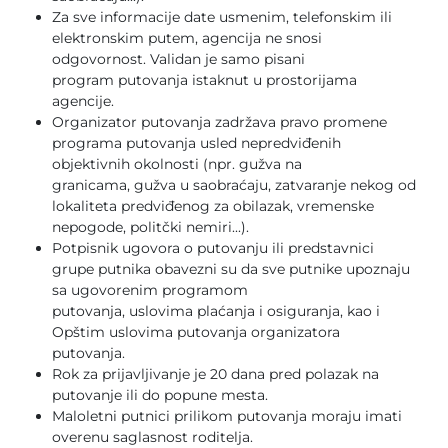
Za sve informacije date usmenim, telefonskim ili
elektronskim putem, agencija ne snosi
odgovornost. Validan je samo pisani
program putovanja istaknut u prostorijama
agencije.
Organizator putovanja zadržava pravo promene
programa putovanja usled nepredviđenih
objektivnih okolnosti (npr. gužva na
granicama, gužva u saobraćaju, zatvaranje nekog od
lokaliteta predviđenog za obilazak, vremenske
nepogode, politčki nemiri...).
Potpisnik ugovora o putovanju ili predstavnici
grupe putnika obavezni su da sve putnike upoznaju
sa ugovorenim programom
putovanja, uslovima plaćanja i osiguranja, kao i
Opštim uslovima putovanja organizatora
putovanja.
Rok za prijavljivanje je 20 dana pred polazak na
putovanje ili do popune mesta.
Maloletni putnici prilikom putovanja moraju imati
overenu saglasnost roditelja.