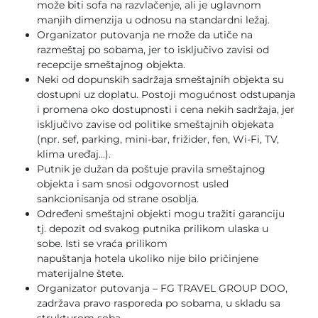
može biti sofa na razvlačenje, ali je uglavnom
manjih dimenzija u odnosu na standardni ležaj.
Organizator putovanja ne može da utiče na
razmeštaj po sobama, jer to isključivo zavisi od
recepcije smeštajnog objekta.
Neki od dopunskih sadržaja smeštajnih objekta su
dostupni uz doplatu. Postoji mogućnost odstupanja
i promena oko dostupnosti i cena nekih sadržaja, jer
isključivo zavise od politike smeštajnih objekata
(npr. sef, parking, mini-bar, frižider, fen, Wi-Fi, TV,
klima uređaj...).
Putnik je dužan da poštuje pravila smeštajnog
objekta i sam snosi odgovornost usled
sankcionisanja od strane osoblja.
Određeni smeštajni objekti mogu tražiti garanciju
tj. depozit od svakog putnika prilikom ulaska u
sobe. Isti se vraća prilikom
napuštanja hotela ukoliko nije bilo pričinjene
materijalne štete.
Organizator putovanja – FG TRAVEL GROUP DOO,
zadržava pravo rasporeda po sobama, u skladu sa