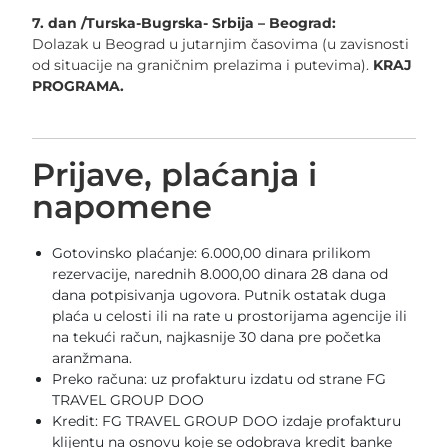
7. dan /Turska-Bugrska- Srbija – Beograd:
Dolazak u Beograd u jutarnjim časovima (u zavisnosti
od situacije na graničnim prelazima i putevima).
KRAJ
PROGRAMA.
Prijave, plaćanja i
napomene
Gotovinsko plaćanje: 6.000,00 dinara prilikom
rezervacije, narednih 8.000,00 dinara 28 dana od
dana potpisivanja ugovora. Putnik ostatak duga
plaća u celosti ili na rate u prostorijama agencije ili
na tekući račun, najkasnije 30 dana pre početka
aranžmana.
Preko računa: uz profakturu izdatu od strane FG
TRAVEL GROUP DOO
Kredit: FG TRAVEL GROUP DOO izdaje profakturu
klijentu na osnovu koje se odobrava kredit banke