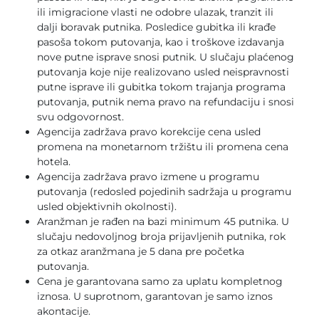
ili imigracione vlasti ne odobre ulazak, tranzit ili
dalji boravak putnika. Posledice gubitka ili krađe
pasoša tokom putovanja, kao i troškove izdavanja
nove putne isprave snosi putnik. U slučaju plaćenog
putovanja koje nije realizovano usled neispravnosti
putne isprave ili gubitka tokom trajanja programa
putovanja, putnik nema pravo na refundaciju i snosi
svu odgovornost.
Agencija zadržava pravo korekcije cena usled
promena na monetarnom tržištu ili promena cena
hotela.
Agencija zadržava pravo izmene u programu
putovanja (redosled pojedinih sadržaja u programu
usled objektivnih okolnosti).
Aranžman je rađen na bazi minimum 45 putnika. U
slučaju nedovoljnog broja prijavljenih putnika, rok
za otkaz aranžmana je 5 dana pre početka
putovanja.
Cena je garantovana samo za uplatu kompletnog
iznosa. U suprotnom, garantovan je samo iznos
akontacije.