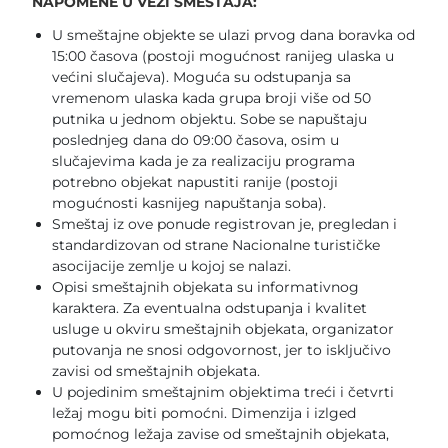
NAPOMENE U VEZI SMEŠTAJA:
U smeštajne objekte se ulazi prvog dana boravka od
15:00 časova (postoji mogućnost ranijeg ulaska u
većini slučajeva). Moguća su odstupanja sa
vremenom ulaska kada grupa broji više od 50
putnika u jednom objektu. Sobe se napuštaju
poslednjeg dana do 09:00 časova, osim u
slučajevima kada je za realizaciju programa
potrebno objekat napustiti ranije (postoji
mogućnosti kasnijeg napuštanja soba).
Smeštaj iz ove ponude registrovan je, pregledan i
standardizovan od strane Nacionalne turističke
asocijacije zemlje u kojoj se nalazi.
Opisi smeštajnih objekata su informativnog
karaktera. Za eventualna odstupanja i kvalitet
usluge u okviru smeštajnih objekata, organizator
putovanja ne snosi odgovornost, jer to isključivo
zavisi od smeštajnih objekata.
U pojedinim smeštajnim objektima treći i četvrti
ležaj mogu biti pomoćni. Dimenzija i izlged
pomoćnog ležaja zavise od smeštajnih objekata,