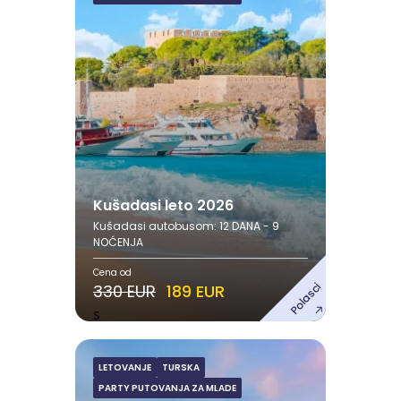
Avgust
09.08.2026. - 20.08.2026.
18.08.2026. - 29.08.2026.
Pogledaj ponudu
Kušadasi leto 2026
Kušadasi autobusom: 12 DANA - 9
NOĆENJA
Cena od
Polasci
330 EUR
189 EUR
s
LETOVANJE
TURSKA
Kušadasi AVIONOM 2026
PARTY PUTOVANJA ZA MLADE