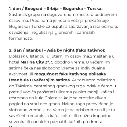
1. dan / Beograd – Srbija – Bugarska – Turska:
Sastanak grupe na dogovorenom mestu u podnevnim
časovima. Pred nama je noćna vožnja preko Srbije,
Bugarske i Turske uz usputna zadržavanja radi odmora,
osveženja i regulisanja graničnih i carinskih
formalnosti.
2. dan / Istanbul – Asia by night (fakultativno):
Dolazak u Istanbul u jutarnjim časovima.Smeštanje u
hotel
Marina City 3*.
Slobodno vreme. U večernjim
satima čeka nas slobodno vreme za individualne
aktivnosti ili
mogućnost fakultativnog obilaska
Istanbula u večernjim satima
. Autobusom odlazimo
do Taksima, centralnog gradskog trga, odakle ćemo u
pratnji vodiča prošetati ulicama punim radnji, kafića i
restorana do kule Galata sa koje se prostire divan
pogled na stari deo grada. Nakon toga predviđeno je
slobodno vreme, a na Vama je da odaberete da li je to
savršeni trenutak za kafu, koktel ili možda kupovinu
suvenira ili nadaleko poznatih kožnih predmeta.