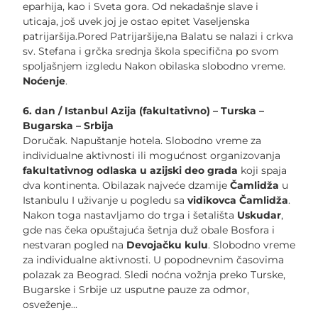
eparhija, kao i Sveta gora. Od nekadašnje slave i
uticaja, još uvek joj je ostao epitet Vaseljenska
patrijaršija.Pored Patrijaršije,na Balatu se nalazi i crkva
sv. Stefana i grčka srednja škola specifična po svom
spoljašnjem izgledu Nakon obilaska slobodno vreme.
Noćenje
.
6. dan / Istanbul Azija (fakultativno) – Turska –
Bugarska – Srbija
Doručak. Napuštanje hotela. Slobodno vreme za
individualne aktivnosti ili mogućnost organizovanja
fakultativnog odlaska u azijski deo grada
koji spaja
dva kontinenta. Obilazak najveće dzamije
Čamlidža
u
Istanbulu I uživanje u pogledu sa
vidikovca Čamlidža
.
Nakon toga nastavljamo do trga i šetališta
Uskudar
,
gde nas čeka opuštajuća šetnja duž obale Bosfora i
nestvaran pogled na
Devojačku kulu
. Slobodno vreme
za individualne aktivnosti. U popodnevnim časovima
polazak za Beograd. Sledi noćna vožnja preko Turske,
Bugarske i Srbije uz usputne pauze za odmor,
osveženje...