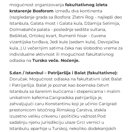
mogućnost organizovanja
fakultativnog izleta
krstarenje Bosforom
između dva kontinenta
(razgledanje grada sa Bosfora: Zlatni Rog - najlepši deo
Istanbula, Galata most i Galata kula, Džamija Selimija,
Dolmabahče palata - poslednje sedište sultana,
Bešiktaš, Ortokoj kvart, Rumenli hisar - čuvena
vizantijska tvrđava, Jedi kule (sedam kula), Devojačka
kula...).U večernjim satima čeka nas slobodno vreme za
individualne aktivnost ili mogućnost fakultativnog
odlaska na
Tursko veče. Noćenje.
5.dan / Istanbul – Patrijaršija i Balat (fakultativno):
Doručak. Mogućnost odlaska na fakultativni izlet Balat
i Patrijaršija. Balat je poznat kao boemska četvrt
Istanbula sa šarenim kućicama i stepenicama i malim
unikatnim kafeima.Carigradska patrijaršija je,
zahvaljujući caru Konstantinu koji je učinio Carigrad
prestonicom Istočnog Rimskog Carstva, stekla
izuzetno veliku crkvenu i političku važnost.Pod
sadašnju njenu jurisdikciju ulaze Grci vernici u
Istanbulu, eparhije u Turskoj, nekoliko dodekanijskih