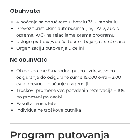
Obuhvata
4 noćenja sa doručkom u hotelu 3* u Istanbulu
Prevoz turističkim autobusima (TV, DVD, audio
oprema, A/C) na relacijama prema programu
Usluge pratioca/vodiča tokom trajanja aranžmana
Organizaciju putovanja u celini
Ne obuhvata
Obavezno međunarodno putno i zdravstveno
osiguranje do osigurane sume 15.000 evra – 2,00
evra dnevno – plaćanje u agenciji
Troškovi promene već potvđenih rezervacija – 10€
po promeni po osobi
Fakultativne izlete
Individualne troškove putnika
Program putovanja