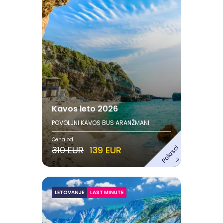
Avgust
12.08.2026. - 21.08.2026.
19.08.2026. - 28.08.2026.
Pogledaj ponudu
Kavos leto 2026
POVOLJNI KAVOS BUS ARANŽMANI
Cena od
Polasci
310 EUR
139 EUR
s
LETOVANJE
LAST MINUTE
Kefalonija leto 2026
Avgust