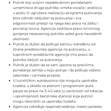
Putnik koji svojim neadekvatnim ponašanjem
uznemirava druge putnike, ometa vozače i pratioca
u poslu ili ugrožava realizaciju programa putovanja,
biće odmah isključen sa putovanja i sva
odgovornost prelazi na njega bez prava na žalbu i
povraćaj novca. Agencija zadržava pravo krivičnog
gonjenja nesavesnog putnika usled gore navedenih
okolnosti.
Putnik je dužan da poštuje satnicu određenu od
strane predstavnika agencije na putovanju, u
suprotnom predstavnik agencije ima pravo da
putnika isključi sa putovanja.
Putnik je dužan da se sam upozna sa pravilima
ponašanja zemlje u koju putuje i da poštuje važeće
zakonske i carinske propise.
U turističkim autobusima nije moguća upotreba
toaleta; u skladu sa planom i programom puta
pauze se prave na 3-4.5 sata (u zavisnosti od lokacije
i opremljenosti benzinske stanice) koje putnici
mogu iskoristiti za upotrebu toaleta.
Agencija određuje raspored sedenja, mesto polaska,