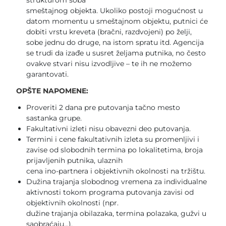
strukturom soba
smeštajnog objekta. Ukoliko postoji mogućnost u
datom momentu u smeštajnom objektu, putnici će
dobiti vrstu kreveta (bračni, razdvojeni) po želji,
sobe jednu do druge, na istom spratu itd. Agencija
se trudi da izađe u susret željama putnika, no često
ovakve stvari nisu izvodljive – te ih ne možemo
garantovati.
OPŠTE NAPOMENE:
Proveriti 2 dana pre putovanja tačno mesto
sastanka grupe.
Fakultativni izleti nisu obavezni deo putovanja.
Termini i cene fakultativnih izleta su promenljivi i
zavise od slobodnih termina po lokalitetima, broja
prijavljenih putnika, ulaznih
cena ino-partnera i objektivnih okolnosti na tržištu.
Dužina trajanja slobodnog vremena za individualne
aktivnosti tokom programa putovanja zavisi od
objektivnih okolnosti (npr.
dužine trajanja obilazaka, termina polazaka, gužvi u
saobraćaju...).