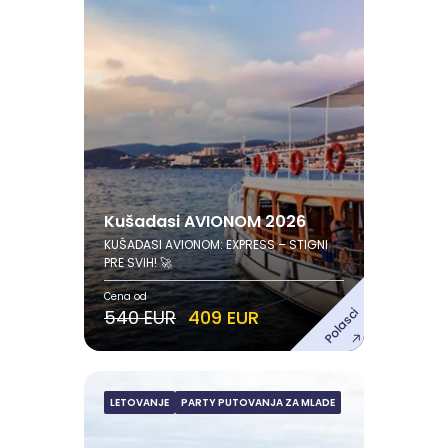
Avgust
05.08.2026. - 12.08.2026.
08.08.2026. - 15.08.2026.
12.08.2026. - 19.08.2026.
15.08.2026. - 22.08.2026.
Pogledaj ponudu
Kušadasi AVIONOM 2026
KUŠADASI AVIONOM: EXPRESS – STIGNI
PRE SVIH! 🚀
Cena od
Polasci
540 EUR
409 EUR
s
LETOVANJE
PARTY PUTOVANJA ZA MLADE
Kavos (KRF) AVIONOM
2026