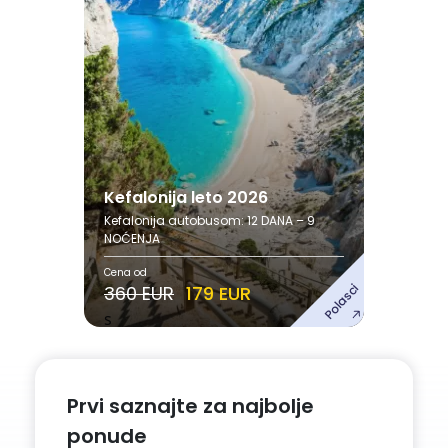
12.08.2026. - 23.08.2026.
21.08.2026. - 01.09.2026.
30.08.2026. - 10.09.2026.
Septembar
08.09.2026. - 19.09.2026.
Pogledaj ponudu
Kefalonija leto 2026
Kefalonija autobusom: 12 DANA – 9
NOĆENJA
Cena od
Polasci
360 EUR
179 EUR
s
Prvi saznajte za najbolje
ponude