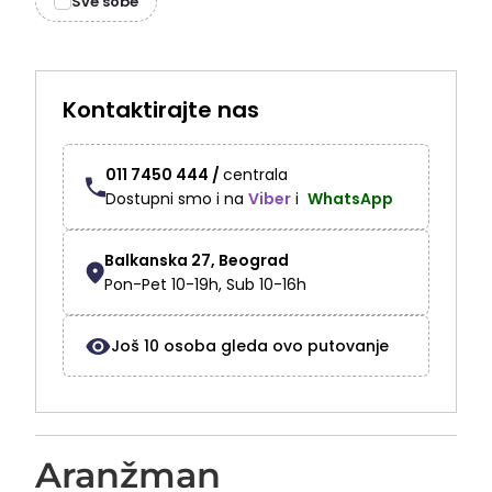
Sve sobe
Kontaktirajte nas
011 7450 444 /
centrala
Dostupni smo i na
Viber
i
WhatsApp
Balkanska 27, Beograd
Pon-Pet 10-19h, Sub 10-16h
Još
10
osoba gleda ovo putovanje
Aranžman