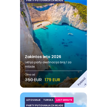
PARTY PUTOVANJA ZA MLADE
Avgust
15.08.2026. - 26.08.2026.
24.08.2026. - 04.09.2026.
Pogledaj ponudu
Zakintos leto 2026
Letnja party destinacija broj 1 za
mlade.
Cena od
Polasci
350 EUR
179 EUR
s
LETOVANJE
TURSKA
LAST MINUTE
Kušadasi leto 2026
PARTY PUTOVANJA ZA MLADE