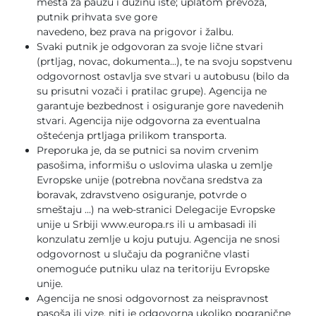
mesta za pauzu i dužinu iste; uplatom prevoza,
putnik prihvata sve gore
navedeno, bez prava na prigovor i žalbu.
Svaki putnik je odgovoran za svoje lične stvari
(prtljag, novac, dokumenta...), te na svoju sopstvenu
odgovornost ostavlja sve stvari u autobusu (bilo da
su prisutni vozači i pratilac grupe). Agencija ne
garantuje bezbednost i osiguranje gore navedenih
stvari. Agencija nije odgovorna za eventualna
oštećenja prtljaga prilikom transporta.
Preporuka je, da se putnici sa novim crvenim
pasošima, informišu o uslovima ulaska u zemlje
Evropske unije (potrebna novčana sredstva za
boravak, zdravstveno osiguranje, potvrde o
smeštaju ...) na web-stranici Delegacije Evropske
unije u Srbiji www.europa.rs ili u ambasadi ili
konzulatu zemlje u koju putuju. Agencija ne snosi
odgovornost u slučaju da pogranične vlasti
onemoguće putniku ulaz na teritoriju Evropske
unije.
Agencija ne snosi odgovornost za neispravnost
pasoša ili vize, niti je odgovorna ukoliko pogranične