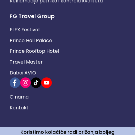
Reklamacije putnika i kontrola kvaliteta
FG Travel Group
FLEX Festival
Prince Hall Palace
Prince Rooftop Hotel
Travel Master
Dubai AVIO
Footer
O nama
Right
Kontakt
Menu
Koristimo kolačiće radi prižanja boljeg
Razvoj i dizajn:
Avokado.rs