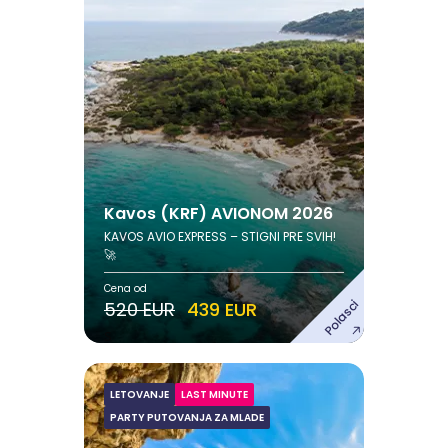
Avgust
13.08.2026. - 20.08.2026.
Pogledaj ponudu
Kavos (KRF) AVIONOM 2026
KAVOS AVIO EXPRESS – STIGNI PRE SVIH!
🚀
Cena od
Polasci
520 EUR
439 EUR
s
LETOVANJE
LAST MINUTE
Kavos leto 2026
PARTY PUTOVANJA ZA MLADE