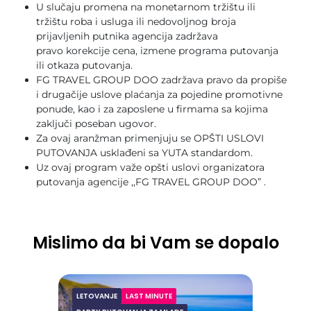
U slučaju promena na monetarnom tržištu ili
tržištu roba i usluga ili nedovoljnog broja
prijavljenih putnika agencija zadržava
pravo korekcije cena, izmene programa putovanja
ili otkaza putovanja.
FG TRAVEL GROUP DOO zadržava pravo da propiše
i drugačije uslove plaćanja za pojedine promotivne
ponude, kao i za zaposlene u firmama sa kojima
zaključi poseban ugovor.
Za ovaj aranžman primenjuju se OPŠTI USLOVI
PUTOVANJA usklađeni sa YUTA standardom.
Uz ovaj program važe opšti uslovi organizatora
putovanja agencije ,,FG TRAVEL GROUP DOO” .
Mislimo da bi Vam se dopalo
LETOVANJE
LAST MINUTE
Zakintos leto 2026