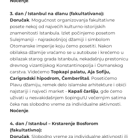
Noćenje
.
3. dan / Istanbul na dlanu (fakultativano):
Doručak
. Mogućnost organizovanja fakultativne
posete nekoj od najvećih kulturno-istorijskih
znamenitosti Istanbula. Izlet počinjemo posetom
Sulejmaniji - najraskošnijoj džamiji i simbolom
Otomanske imperije koju ćemo posetiti. Nakon
obilaksa džamije vraćamo se u autobuse i krećemo u
obilazak starog grada Istanbula, nekadašnju prestonicu
drevnog vizantijskog Konstantinopolja i Osmanskog
carstva. Videćemo
Topkapi palatu, Aja Sofiju,
Carigradski hipodrom, Čemberlitaš
. Posetićemo
Plavu džamiju, remek delo islamske arhitekture i obići
najstariji i najveći market -
Kapali čaršiju
, gde ćemo
uživati u nesvakidašnjem šopingu!U večernjim satima
čeka nas slobodno vreme za individualne aktivnosti.
Noćenje
.
4. dan / Istanbul – Krstarenje Bosforom
(fakultativno):
Doručak
. Slobodno vreme za individualne aktivnosti ili