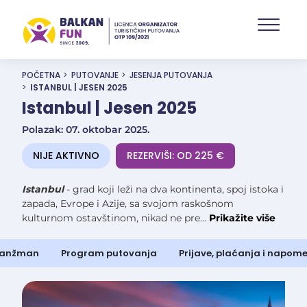
Skip
to
main
content
POČETNA
PUTOVANJE
JESENJA PUTOVANJA
ISTANBUL | JESEN 2025
Istanbul | Jesen 2025
Polazak: 07. oktobar 2025.
NIJE AKTIVNO
REZERVIŠI: OD 225 €
Istanbul
- grad koji leži na dva kontinenta, spoj istoka i
zapada, Evrope i Azije, sa svojom raskošnom
kulturnom ostavštinom, nikad ne pre...
Prikažite više
ranžman
Program putovanja
Prijave, plaćanja i napom