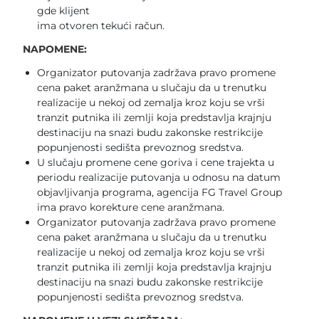
gde klijent
ima otvoren tekući račun.
NAPOMENE:
Organizator putovanja zadržava pravo promene
cena paket aranžmana u slučaju da u trenutku
realizacije u nekoj od zemalja kroz koju se vrši
tranzit putnika ili zemlji koja predstavlja krajnju
destinaciju na snazi budu zakonske restrikcije
popunjenosti sedišta prevoznog sredstva.
U slučaju promene cene goriva i cene trajekta u
periodu realizacije putovanja u odnosu na datum
objavljivanja programa, agencija FG Travel Group
ima pravo korekture cene aranžmana.
Organizator putovanja zadržava pravo promene
cena paket aranžmana u slučaju da u trenutku
realizacije u nekoj od zemalja kroz koju se vrši
tranzit putnika ili zemlji koja predstavlja krajnju
destinaciju na snazi budu zakonske restrikcije
popunjenosti sedišta prevoznog sredstva.