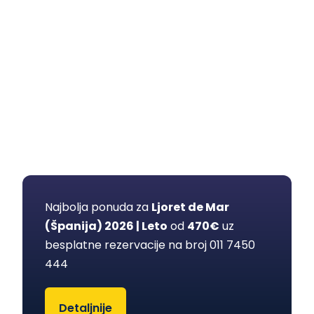
Najbolja ponuda za
Ljoret de Mar
(Španija) 2026 | Leto
od
470€
uz
besplatne rezervacije na broj 011
7450
444
Detaljnije