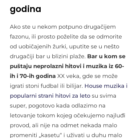
godina
Ako ste u nekom potpuno drugačijem
fazonu, ili prosto poželite da se odmorite
od uobičajenih žurki, uputite se u nešto
drugačiji bar u blizini plaže.
Bar u kom se
puštaju neprolazni hitovi i muzika iz 60-
ih i 70-ih godina
XX veka, gde se može
igrati stoni fudbal ili bilijar.
House muzika i
popularni strani hitovi za leto
su svima
super, pogotovo kada odlazimo na
letovanje tokom kojeg očekujemo najluđi
provod, ali nije na odmet nekada malo
promeniti „kasetu“ i uživati u duhu malo