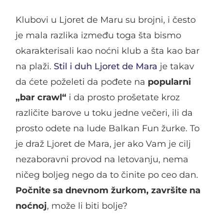
Klubovi u Ljoret de Maru su brojni, i često
je mala razlika između toga šta bismo
okarakterisali kao noćni klub a šta kao bar
na plaži.
Stil i duh Ljoret de Mara
je takav
da ćete poželeti da pođete na
popularni
„bar crawl“
i da prosto prošetate kroz
različite barove u toku jedne večeri, ili da
prosto odete na lude Balkan Fun žurke. To
je draž Ljoret de Mara, jer ako Vam je cilj
nezaboravni provod na letovanju, nema
ničeg boljeg nego da to činite po ceo dan.
Počnite sa dnevnom žurkom, završite na
noćnoj
, može li biti bolje?