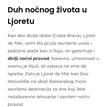
Duh noćnog života u
Ljoretu
Kao deo divlje obale (Costa Brava), Ljoret
de Mar, osim što pruža savršene uvale i
peščane plaže kao iz Raja, on garantuje i
divlji noćni provod
. Naravno, umerenost u
svemu je ključ, ali zabava ne sme da
ispašta. Zato je Ljoret de Mar kao živo
letovalište na obali Balearskog mora
savršena destinacija za one koji žele
nezaboravno letovanje i savršen noćni
provod.