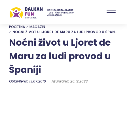
Skip
to
main
content
POČETNA
MAGAZIN
NOĆNI ŽIVOT U LJORET DE MARU ZA LUDI PROVOD U ŠPANIJI
Noćni život u Ljoret de
Maru za ludi provod u
Španiji
Objavljeno: 13.07.2016
Ažurirano: 26.12.2023