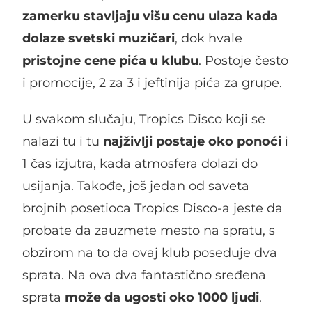
zamerku stavljaju višu cenu ulaza kada
dolaze svetski muzičari
, dok hvale
pristojne cene pića u klubu
. Postoje često
i promocije, 2 za 3 i jeftinija pića za grupe.
U svakom slučaju, Tropics Disco koji se
nalazi tu i tu
najživlji postaje oko ponoći
i
1 čas izjutra, kada atmosfera dolazi do
usijanja. Takođe, još jedan od saveta
brojnih posetioca Tropics Disco-a jeste da
probate da zauzmete mesto na spratu, s
obzirom na to da ovaj klub poseduje dva
sprata. Na ova dva fantastično sređena
sprata
može da ugosti oko 1000 ljudi
.