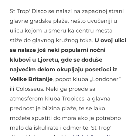
St Trop' Disco se nalazi na zapadnoj strani
glavne gradske plaže, nešto uvučeniji u
ulicu kojom u smeru ka centru mesta
stiže do glavnog kružnog toka.
U ovoj ulici
se nalaze još neki popularni noćni
klubovi u Ljoretu, gde se doduše
najvećim delom okupljaju posetioci iz
Velike Britanije
, popot kluba „Londoner“
ili Colosseus. Neki ga proede sa
atmosferom kluba Tropiccs, a glavna
prednost je blizina plaže, te se lako
možete spustiti do mora ako je potrebno
malo da iskulirate i odmorite. St Trop'