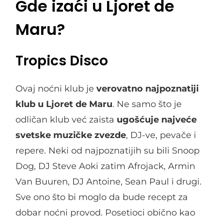
Gde izaći u Ljoret de
Maru?
Tropics Disco
Ovaj noćni klub je
verovatno najpoznatiji
klub u Ljoret de Maru
. Ne samo što je
odličan klub već zaista
ugošćuje najveće
svetske muzičke zvezde
, DJ-ve, pevače i
repere. Neki od najpoznatijih su bili Snoop
Dog, DJ Steve Aoki zatim Afrojack, Armin
Van Buuren, DJ Antoine, Sean Paul i drugi.
Sve ono što bi moglo da bude recept za
dobar noćni provod. Posetioci obično kao