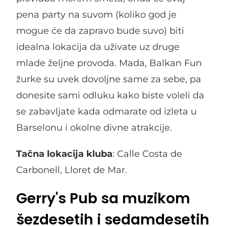
pena party na suvom (koliko god je
mogue će da zapravo bude suvo) biti
idealna lokacija da uživate uz druge
mlade željne provoda. Mada, Balkan Fun
žurke su uvek dovoljne same za sebe, pa
donesite sami odluku kako biste voleli da
se zabavljate kada odmarate od izleta u
Barselonu i okolne divne atrakcije.
Tačna lokacija kluba
: Calle Costa de
Carbonell, Lloret de Mar.
Gerry's Pub sa muzikom
šezdesetih i sedamdesetih