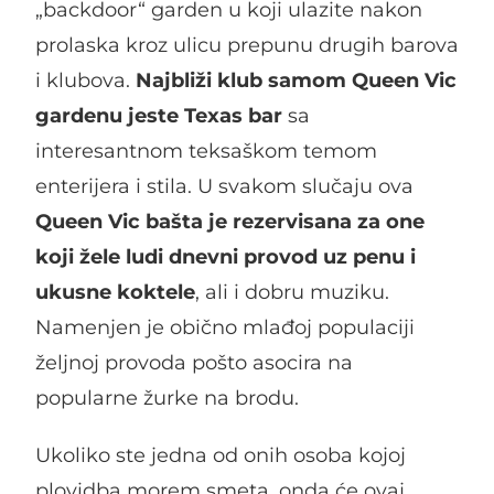
„backdoor“ garden u koji ulazite nakon
prolaska kroz ulicu prepunu drugih barova
i klubova.
Najbliži klub samom Queen Vic
gardenu jeste Texas bar
sa
interesantnom teksaškom temom
enterijera i stila. U svakom slučaju ova
Queen Vic bašta je rezervisana za one
koji žele ludi dnevni provod uz penu
i
ukusne koktele
, ali i dobru muziku.
Namenjen je obično mlađoj populaciji
željnoj provoda pošto asocira na
popularne žurke na brodu.
Ukoliko ste jedna od onih osoba kojoj
plovidba morem smeta, onda će ovaj