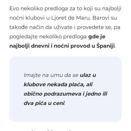
Evo nekoliko predloga za to koji su najbolji
noćni klubovi u Ljoret de Maru. Barovi su
takođe način da uživate i provedete se, pa
pogledajte nekoliko predloga
gde je
najbolji dnevni i noćni provod u Španiji
.
Imajte na umu da se
ulaz u
klubove nekada plaća, ali
obično podrazumeva i jedno ili
dva pića u ceni
.