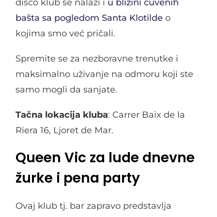
disco klub se nalazi i
u blizini čuvenih
bašta sa pogledom Santa Klotilde
o
kojima smo već pričali.
Spremite se za nezboravne trenutke i
maksimalno uživanje na odmoru koji ste
samo mogli da sanjate.
Tačna lokacija kluba
: Carrer Baix de la
Riera 16, Ljoret de Mar.
Queen Vic za lude dnevne
žurke i pena party
Ovaj klub tj. bar zapravo predstavlja