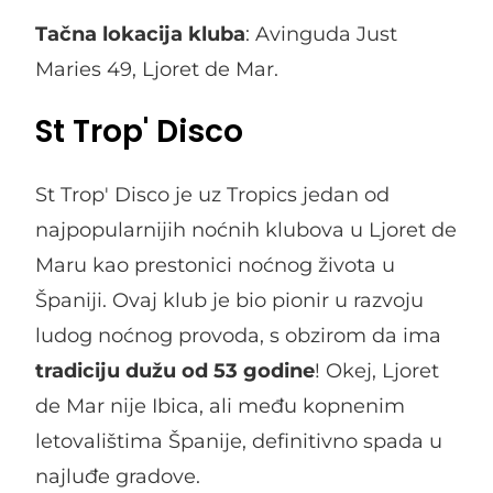
Tačna lokacija
kluba
: Avinguda Just
Maries 49, Ljoret de Mar.
St Trop' Disco
St Trop' Disco je uz Tropics jedan od
najpopularnijih noćnih klubova u Ljoret de
Maru kao prestonici noćnog života u
Španiji. Ovaj klub je bio pionir u razvoju
ludog noćnog provoda, s obzirom da ima
tradiciju dužu od 53 godine
! Okej, Ljoret
de Mar nije Ibica, ali među kopnenim
letovalištima Španije, definitivno spada u
najluđe gradove.