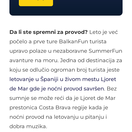
Da li ste spremni za provod?
Leto je već
počelo a prve ture BalkanFun turista
upravo polaze u nezaboravne SummerFun
avanture na moru. Jedna od destinacija za
koju se odlučio ogroman broj turista jeste
letovanje u Španiji u živom mestu Ljoret
de Mar gde je noćni provod savršen
. Bez
sumnje se može reći da je Ljoret de Mar
prestonica Costa Brava regije kada je
noćni provod na letovanju u pitanju i
dobra muzika.